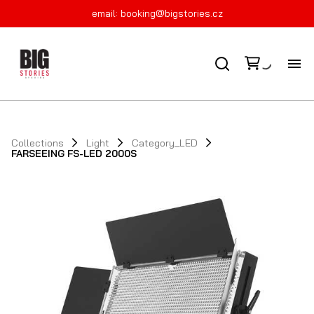
email:
booking@bigstories.cz
FI
KO
Collections
Light
Category_LED
FARSEEING FS-LED 2000S
PR