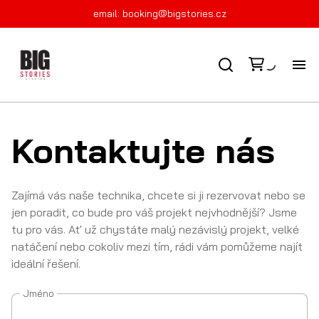
email:
booking@bigstories.cz
FI
Kontaktujte nás
KO
PR
Zajímá vás naše technika, chcete si ji rezervovat nebo se
jen poradit, co bude pro váš projekt nejvhodnější? Jsme
tu pro vás. Ať už chystáte malý nezávislý projekt, velké
natáčení nebo cokoliv mezi tím, rádi vám pomůžeme najít
ideální řešení.
Jméno